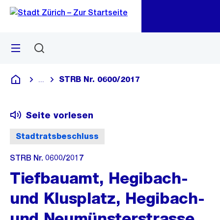
Zu
Zu
Sprunglink
Navigation
Menü
Suchen
M
öf
STRB Nr. 0600/2017
...
Blende alle Breadcrumbs ein
Deutsch
Seite vorlesen
Stadtratsbeschluss
STRB Nr. 0600/2017
Tiefbauamt, Hegibach-
und Klusplatz, Hegibach-
und Neumünsterstrasse,