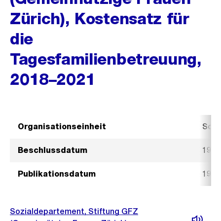
Zürich), Kostensatz für
die
Tagesfamilienbetreuung,
2018–2021
Organisationseinheit
Sozi
Beschlussdatum
19. J
Publikationsdatum
19. J
Sozialdepartement, Stiftung GFZ