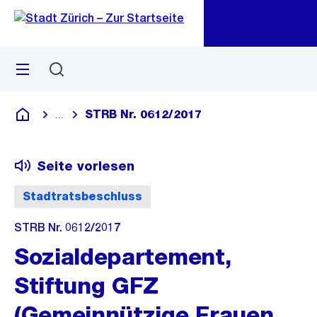
Zu
Zu
Sprunglink
Navigation
Menü
Suchen
M
öf
STRB Nr. 0612/2017
...
Blende alle Breadcrumbs ein
Deutsch
Seite vorlesen
Stadtratsbeschluss
STRB Nr. 0612/2017
Sozialdepartement,
Stiftung GFZ
(Gemeinnützige Frauen