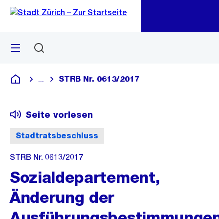
Zu
Zu
Sprunglink
Navigation
Menü
Suchen
M
öf
STRB Nr. 0613/2017
...
Blende alle Breadcrumbs ein
Deutsch
Seite vorlesen
Stadtratsbeschluss
STRB Nr. 0613/2017
Sozialdepartement,
Änderung der
Ausführungsbestimmunge