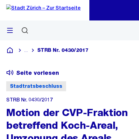
Zu
Zu
Sprunglink
Navigation
Menü
Suchen
M
öf
STRB Nr. 0430/2017
...
Blende alle Breadcrumbs ein
Deutsch
Seite vorlesen
Stadtratsbeschluss
STRB Nr. 0430/2017
Motion der CVP-Fraktion
betreffend Koch-Areal,
Umzonung des Areals