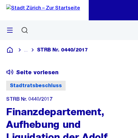
Zu
Zu
Sprunglink
Navigation
Menü
Suchen
M
öf
STRB Nr. 0440/2017
...
Blende alle Breadcrumbs ein
Deutsch
Seite vorlesen
Stadtratsbeschluss
STRB Nr. 0440/2017
Finanzdepartement,
Aufhebung und
Liquidation der Adolf