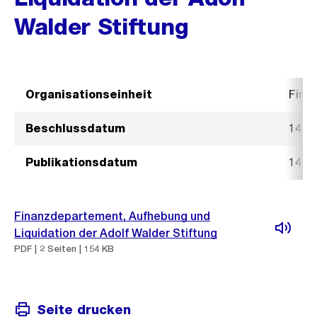
Walder Stiftung
Organisationseinheit
Fina
Beschlussdatum
14. J
Publikationsdatum
14. J
Finanzdepartement, Aufhebung und
Liquidation der Adolf Walder Stiftung
PDF | 2 Seiten | 154 KB
Seite drucken