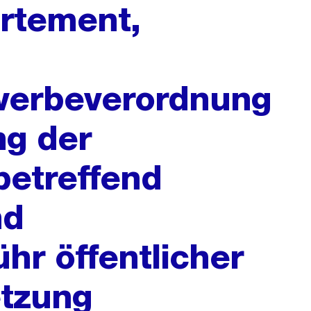
rtement,
ewerbeverordnung
ng der
etreffend
nd
r öffentlicher
etzung