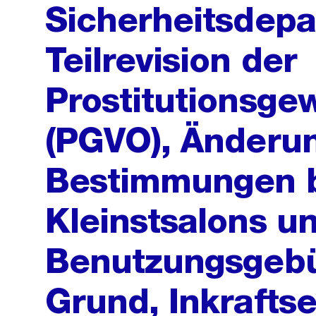
Sicherheitsdepa
Teilrevision der
Prostitutionsg
(PGVO), Änderu
Bestimmungen b
Kleinstsalons u
Benutzungsgebüh
Grund, Inkrafts