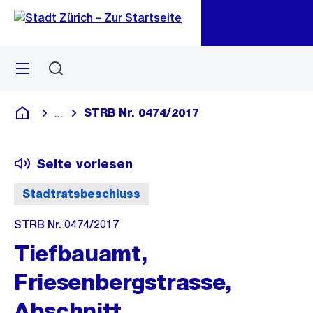
Zu
Zu
Sprunglink
Navigation
Menü
Suchen
M
öf
STRB Nr. 0474/2017
...
Blende alle Breadcrumbs ein
Deutsch
Seite vorlesen
Stadtratsbeschluss
STRB Nr. 0474/2017
Tiefbauamt,
Friesenbergstrasse,
Abschnitt