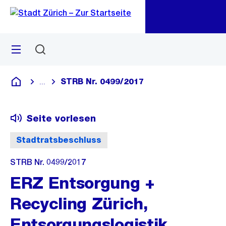
Zu
Zu
Sprunglink
Navigation
Menü
Suchen
M
öf
STRB Nr. 0499/2017
...
Blende alle Breadcrumbs ein
Deutsch
Seite vorlesen
Stadtratsbeschluss
STRB Nr. 0499/2017
ERZ Entsorgung +
Recycling Zürich,
Entsorgungslogistik,