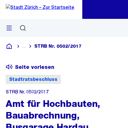
Zu
Zu
Sprunglink
Navigation
Menü
Suchen
M
öf
STRB Nr. 0502/2017
...
Blende alle Breadcrumbs ein
Deutsch
Seite vorlesen
Stadtratsbeschluss
STRB Nr. 0502/2017
Amt für Hochbauten,
Bauabrechnung,
Busgarage Hardau,