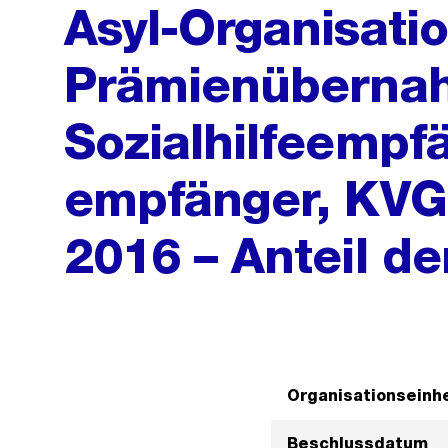
Asyl-Organisatio
Prämienübernah
Sozialhilfeempf
empfänger, KV
2016 – Anteil de
Organisationseinhe
Beschlussdatum