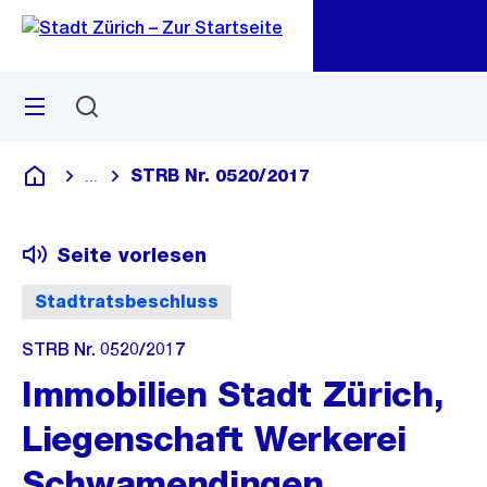
Zu
Zu
Sprunglink
Navigation
Menü
Suchen
M
öf
STRB Nr. 0520/2017
...
Blende alle Breadcrumbs ein
Deutsch
Seite vorlesen
Stadtratsbeschluss
STRB Nr. 0520/2017
Immobilien Stadt Zürich,
Liegenschaft Werkerei
Schwamendingen,