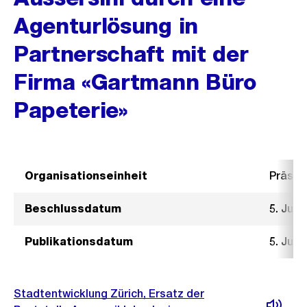
Agenturlösung in
Partnerschaft mit der
Firma «Gartmann Büro
Papeterie»
Organisationseinheit
Präsid
Beschlussdatum
5. Juli
Publikationsdatum
5. Juli
Stadtentwicklung Zürich, Ersatz der