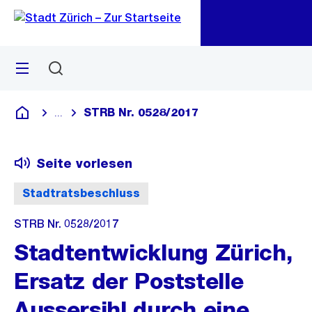
Zu
Zu
Sprunglink
Navigation
Menü
Suchen
M
öf
STRB Nr. 0528/2017
...
Blende alle Breadcrumbs ein
Deutsch
Seite vorlesen
Stadtratsbeschluss
STRB Nr. 0528/2017
Stadtentwicklung Zürich,
Ersatz der Poststelle
Aussersihl durch eine