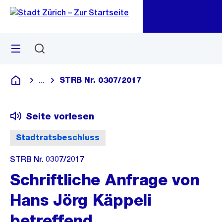
Zu
Zu
Sprunglink
Navigation
Menü
Suchen
M
öf
STRB Nr. 0307/2017
...
Blende alle Breadcrumbs ein
Deutsch
Seite vorlesen
Stadtratsbeschluss
STRB Nr. 0307/2017
Schriftliche Anfrage von
Hans Jörg Käppeli
betreffend