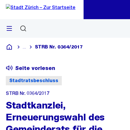
Zu
Zu
Sprunglink
Navigation
Menü
Suchen
M
öf
STRB Nr. 0364/2017
...
Blende alle Breadcrumbs ein
Deutsch
Seite vorlesen
Stadtratsbeschluss
STRB Nr. 0364/2017
Stadtkanzlei,
Erneuerungswahl des
Gemeinderats für die