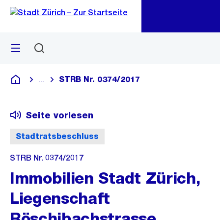
Zu
Zu
Sprunglink
Navigation
Menü
Suchen
M
öf
STRB Nr. 0374/2017
...
Blende alle Breadcrumbs ein
Deutsch
Seite vorlesen
Stadtratsbeschluss
STRB Nr. 0374/2017
Immobilien Stadt Zürich,
Liegenschaft
Röschibachstrasse