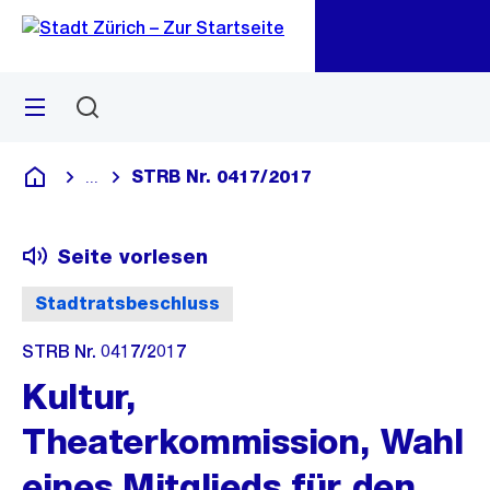
Zu
Zu
Sprunglink
Navigation
Menü
Suchen
M
öf
STRB Nr. 0417/2017
...
Blende alle Breadcrumbs ein
Deutsch
Seite vorlesen
Stadtratsbeschluss
STRB Nr. 0417/2017
Kultur,
Theaterkommission, Wahl
eines Mitglieds für den