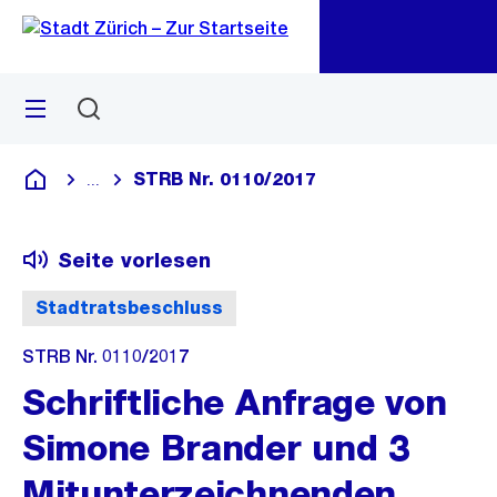
Zu
Zu
Sprunglink
Navigation
Menü
Suchen
M
öf
STRB Nr. 0110/2017
...
Blende alle Breadcrumbs ein
Deutsch
Seite vorlesen
Stadtratsbeschluss
STRB Nr. 0110/2017
Schriftliche Anfrage von
Simone Brander und 3
Mitunterzeichnenden