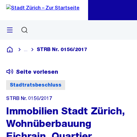
Zu
Zu
Sprunglink
Navigation
Menü
Suchen
M
öf
STRB Nr. 0156/2017
...
Blende alle Breadcrumbs ein
Deutsch
Seite vorlesen
Stadtratsbeschluss
STRB Nr. 0156/2017
Immobilien Stadt Zürich,
Wohnüberbauung
Eichrain, Quartier