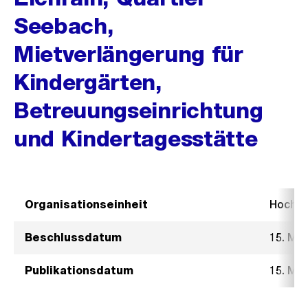
Seebach,
Mietverlängerung für
Kindergärten,
Betreuungseinrichtung
und Kindertagesstätte
Organisationseinheit
Hochb
Beschlussdatum
15. Mä
Publikationsdatum
15. Mä