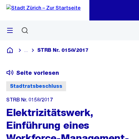
Zu
Zu
Sprunglink
Navigation
Menü
Suchen
M
öf
STRB Nr. 0158/2017
...
Blende alle Breadcrumbs ein
Deutsch
Seite vorlesen
Stadtratsbeschluss
STRB Nr. 0158/2017
Elektrizitätswerk,
Einführung eines
Workforce-Management-