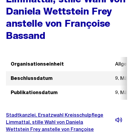
Daniela Wettstein Frey
anstelle von Françoise
Bassand
Organisationseinheit
Allgeme
Beschlussdatum
9. März
Publikationsdatum
9. März
Stadtkanzlei, Ersatzwahl Kreisschulpflege
Limmattal, stille Wahl von Daniela
Wettstein Frey anstelle von Françoise