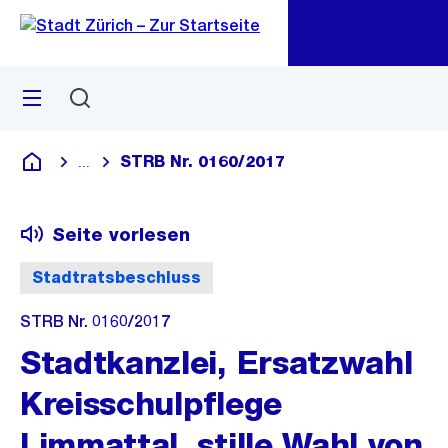
Zu
Zu
Sprunglink
Navigation
Menü
Suchen
M
öf
STRB Nr. 0160/2017
...
Blende alle Breadcrumbs ein
Deutsch
Seite vorlesen
Stadtratsbeschluss
STRB Nr. 0160/2017
Stadtkanzlei, Ersatzwahl
Kreisschulpflege
Limmattal, stille Wahl von