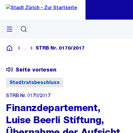
Zu
Zu
Sprunglink
Navigation
Menü
Suchen
M
öf
STRB Nr. 0170/2017
...
Blende alle Breadcrumbs ein
Deutsch
Seite vorlesen
Stadtratsbeschluss
STRB Nr. 0170/2017
Finanzdepartement,
Luise Beerli Stiftung,
Übernahme der Aufsicht