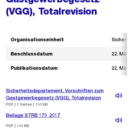
(VGG), Totalrevision
Organisationseinheit
Sicherhe
Beschlussdatum
22. März
Publikationsdatum
22. März
Sicherheitsdepartement, Vorschriften zum
Gastgewerbegesetz (VGG), Totalrevision
PDF | 2 Seiten | 153 KB
Beilage STRB 173_2017
PDF | 124 KB