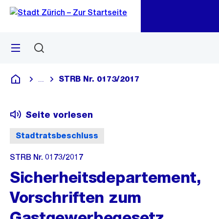
Zu
Zu
Sprunglink
Navigation
Menü
Suchen
M
öf
STRB Nr. 0173/2017
...
Blende alle Breadcrumbs ein
Deutsch
Seite vorlesen
Stadtratsbeschluss
STRB Nr. 0173/2017
Sicherheitsdepartement,
Vorschriften zum
Gastgewerbegesetz