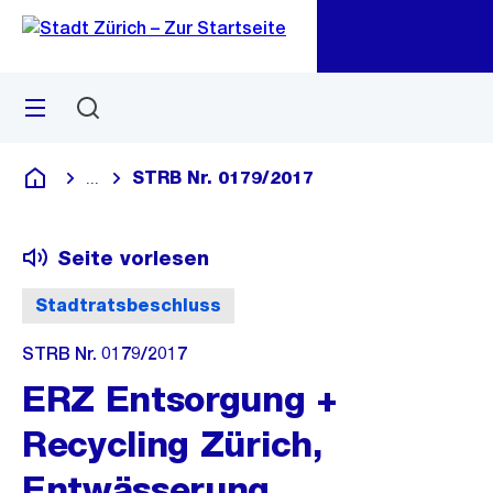
Zu
Zu
Sprunglink
Navigation
Menü
Suchen
M
öf
STRB Nr. 0179/2017
...
Blende alle Breadcrumbs ein
Deutsch
Seite vorlesen
Stadtratsbeschluss
STRB Nr. 0179/2017
ERZ Entsorgung +
Recycling Zürich,
Entwässerung,