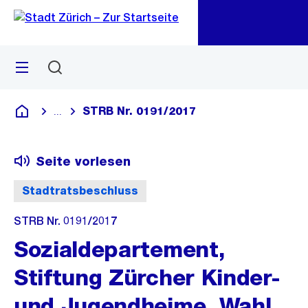
Zu
Zu
Sprunglink
Navigation
Menü
Suchen
M
öf
STRB Nr. 0191/2017
...
Blende alle Breadcrumbs ein
Deutsch
Seite vorlesen
Stadtratsbeschluss
STRB Nr. 0191/2017
Sozialdepartement,
Stiftung Zürcher Kinder-
und Jugendheime, Wahl