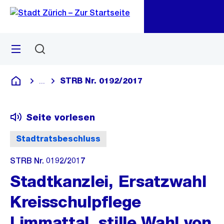
Zu
Zu
Sprunglink
Navigation
Menü
Suchen
M
öf
STRB Nr. 0192/2017
...
Blende alle Breadcrumbs ein
Deutsch
Seite vorlesen
Stadtratsbeschluss
STRB Nr. 0192/2017
Stadtkanzlei, Ersatzwahl
Kreisschulpflege
Limmattal, stille Wahl von