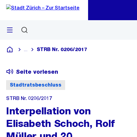
Zu
Zu
Sprunglink
Navigation
Menü
Suchen
M
öf
STRB Nr. 0206/2017
...
Blende alle Breadcrumbs ein
Deutsch
Seite vorlesen
Stadtratsbeschluss
STRB Nr. 0206/2017
Interpellation von
Elisabeth Schoch, Rolf
Müller und 20