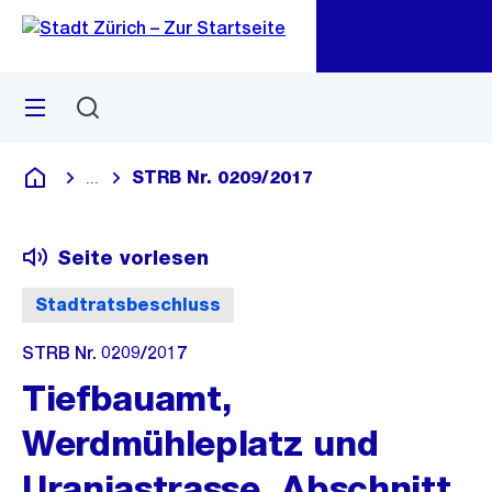
Zu
Zu
Sprunglink
Navigation
Menü
Suchen
M
öf
STRB Nr. 0209/2017
...
Blende alle Breadcrumbs ein
Deutsch
Seite vorlesen
Stadtratsbeschluss
STRB Nr. 0209/2017
Tiefbauamt,
Werdmühleplatz und
Uraniastrasse, Abschnitt