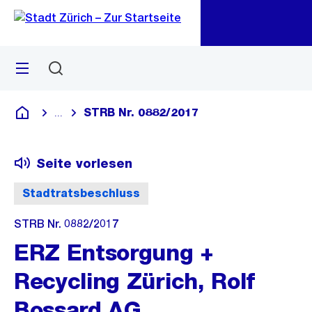
Zu
Zu
Sprunglink
Navigation
Menü
Suchen
M
öf
STRB Nr. 0882/2017
...
Blende alle Breadcrumbs ein
Deutsch
Seite vorlesen
Stadtratsbeschluss
STRB Nr. 0882/2017
ERZ Entsorgung +
Recycling Zürich, Rolf
Bossard AG,