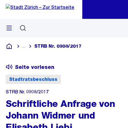
Zu
Zu
Sprunglink
Navigation
Menü
Suchen
M
öf
STRB Nr. 0908/2017
...
Blende alle Breadcrumbs ein
Deutsch
Seite vorlesen
Stadtratsbeschluss
STRB Nr. 0908/2017
Schriftliche Anfrage von
Johann Widmer und
Elisabeth Liebi