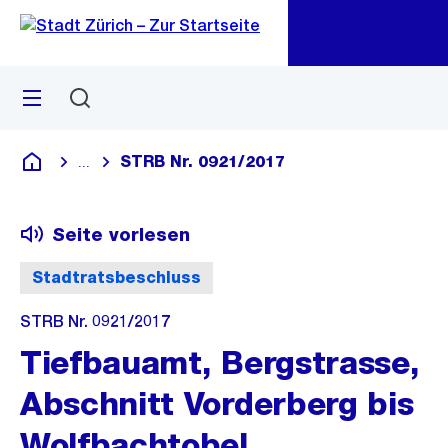
Zu
Zu
Sprunglink
Navigation
Menü
Suchen
M
öf
STRB Nr. 0921/2017
...
Blende alle Breadcrumbs ein
Deutsch
Seite vorlesen
Stadtratsbeschluss
STRB Nr. 0921/2017
Tiefbauamt, Bergstrasse,
Abschnitt Vorderberg bis
Wolfbachtobel,