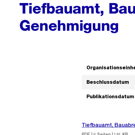
Tiefbauamt, Ba
Genehmigung
Organisationseinhe
Beschlussdatum
Publikationsdatum
Tiefbauamt, Bauabr
PDF | 6 Seiten | 181 KB