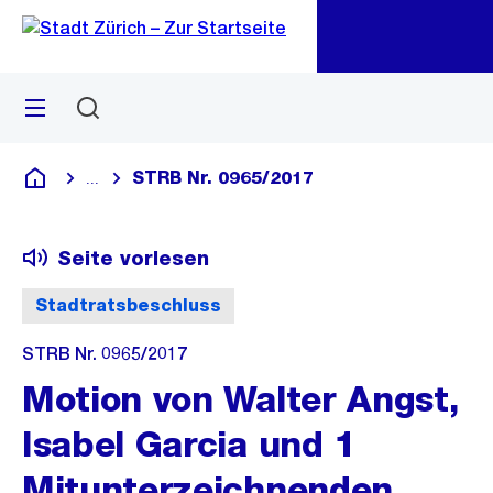
Zu
Zu
Sprunglink
Navigation
Menü
Suchen
M
öf
STRB Nr. 0965/2017
...
Blende alle Breadcrumbs ein
Deutsch
Seite vorlesen
Stadtratsbeschluss
STRB Nr. 0965/2017
Motion von Walter Angst,
Isabel Garcia und 1
Mitunterzeichnenden