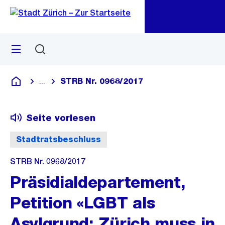
Zu
Zu
Sprunglink
Navigation
Menü
Suchen
M
öf
STRB Nr. 0968/2017
...
Blende alle Breadcrumbs ein
Deutsch
Seite vorlesen
Stadtratsbeschluss
STRB Nr. 0968/2017
Präsidialdepartement,
Petition «LGBT als
Asylgrund: Zürich muss in