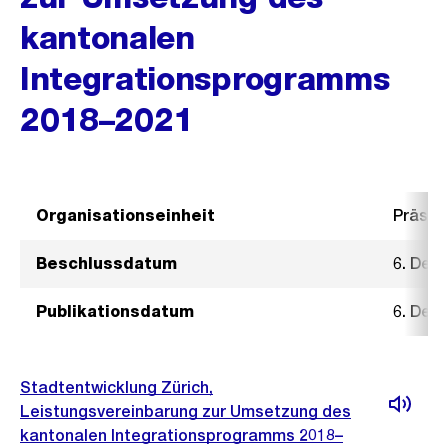
kantonalen
Integrationsprogramms
2018–2021
Organisationseinheit
Präsid
Beschlussdatum
6. Dez
Publikationsdatum
6. Dez
Stadtentwicklung Zürich,
Leistungsvereinbarung zur Umsetzung des
kantonalen Integrationsprogramms 2018–