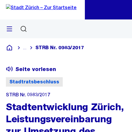
Zu
Zu
Sprunglink
Navigation
Menü
Suchen
M
öf
STRB Nr. 0983/2017
...
Blende alle Breadcrumbs ein
Deutsch
Seite vorlesen
Stadtratsbeschluss
STRB Nr. 0983/2017
Stadtentwicklung Zürich,
Leistungsvereinbarung
zur Umsetzung des