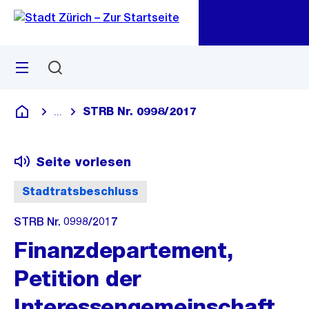
Zu
Zu
Sprunglink
Navigation
Menü
Suchen
M
öf
STRB Nr. 0998/2017
...
Blende alle Breadcrumbs ein
Deutsch
Seite vorlesen
Stadtratsbeschluss
STRB Nr. 0998/2017
Finanzdepartement,
Petition der
Interessengemeinschaft