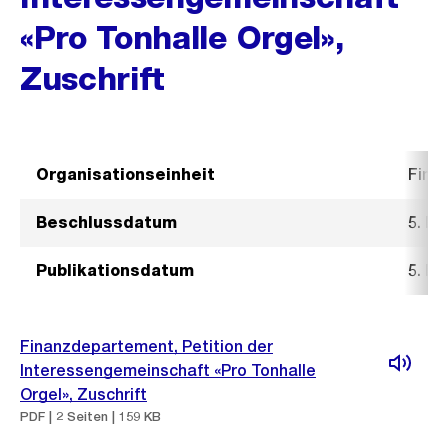
«Pro Tonhalle Orgel»,
Zuschrift
Organisationseinheit
Fina
Beschlussdatum
5. D
Publikationsdatum
5. D
Finanzdepartement, Petition der
Interessengemeinschaft «Pro Tonhalle
Orgel», Zuschrift
PDF | 2 Seiten | 159 KB