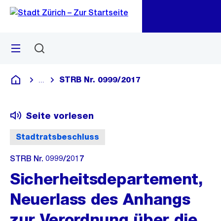
Zu
Zu
Sprunglink
Navigation
Menü
Suchen
M
öf
STRB Nr. 0999/2017
...
Blende alle Breadcrumbs ein
Deutsch
Seite vorlesen
Stadtratsbeschluss
STRB Nr. 0999/2017
Sicherheitsdepartement,
Neuerlass des Anhangs
zur Verordnung über die