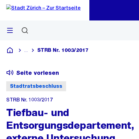
Zu
Zu
Sprunglink
Navigation
Menü
Suchen
M
öf
STRB Nr. 1003/2017
...
Blende alle Breadcrumbs ein
Deutsch
Seite vorlesen
Stadtratsbeschluss
STRB Nr. 1003/2017
Tiefbau- und
Entsorgungsdepartement,
externe Untersuchung