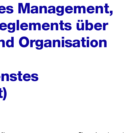
es Management,
Reglements über
nd Organisation
enstes
)