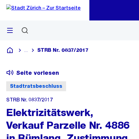
Zu
Zu
Sprunglink
Navigation
Menü
Suchen
M
öf
STRB Nr. 0837/2017
...
Blende alle Breadcrumbs ein
Deutsch
Seite vorlesen
Stadtratsbeschluss
STRB Nr. 0837/2017
Elektrizitätswerk,
Verkauf Parzelle Nr. 4886
in Rümlang, Zustimmung