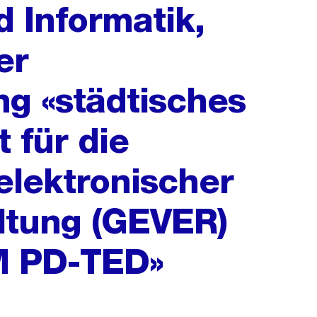
d Informatik,
er
g «städtisches
 für die
elektronischer
ltung (GEVER)
M PD-TED»