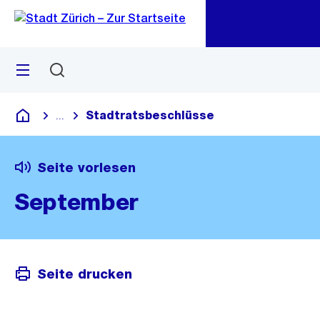
Zu
Zu
Sprunglink
Navigation
Menü
Suchen
M
öf
Stadtratsbeschlüsse
...
Blende alle Breadcrumbs ein
Deutsch
Seite vorlesen
September
Seite drucken