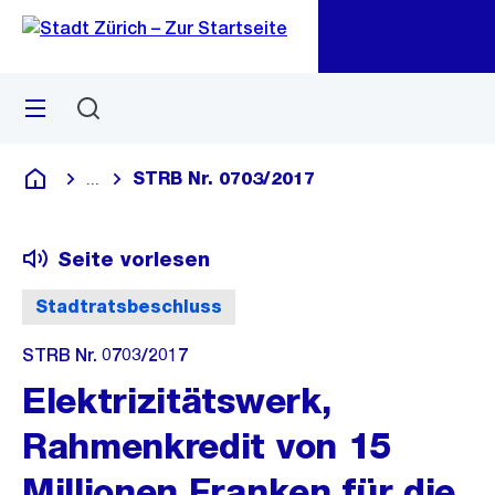
Zu
Zu
Sprunglink
Navigation
Menü
Suchen
M
öf
STRB Nr. 0703/2017
...
Blende alle Breadcrumbs ein
Deutsch
Seite vorlesen
Stadtratsbeschluss
STRB Nr. 0703/2017
Elektrizitätswerk,
Rahmenkredit von 15
Millionen Franken für die