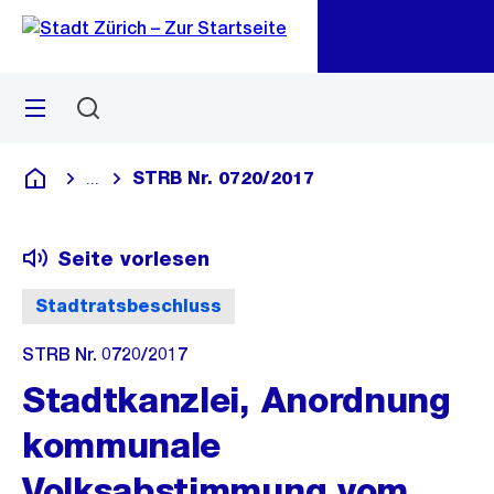
Zu
Zu
Sprunglink
Navigation
Menü
Suchen
M
öf
STRB Nr. 0720/2017
...
Blende alle Breadcrumbs ein
Deutsch
Seite vorlesen
Stadtratsbeschluss
STRB Nr. 0720/2017
Stadtkanzlei, Anordnung
kommunale
Volksabstimmung vom