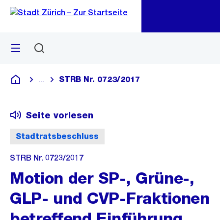
Zu
Zu
Sprunglink
Navigation
Menü
Suchen
M
öf
STRB Nr. 0723/2017
...
Blende alle Breadcrumbs ein
Deutsch
Seite vorlesen
Stadtratsbeschluss
STRB Nr. 0723/2017
Motion der SP-, Grüne-,
GLP- und CVP-Fraktionen
betreffend Einführung