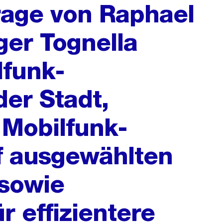
frage von Raphael
er Tognella
lfunk-
der Stadt,
 Mobilfunk-
f ausgewählten
 sowie
r effizientere