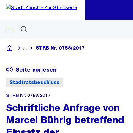
Zu
Zu
Sprunglink
Navigation
Menü
Suchen
M
öf
STRB Nr. 0758/2017
...
Blende alle Breadcrumbs ein
Deutsch
Seite vorlesen
Stadtratsbeschluss
STRB Nr. 0758/2017
Schriftliche Anfrage von
Marcel Bührig betreffend
Einsatz der