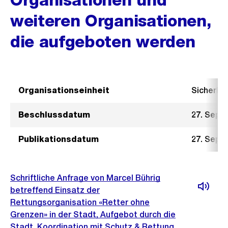
weiteren Organisationen,
die aufgeboten werden
Organisationseinheit
Sicherhe
Beschlussdatum
27. Sept
Publikationsdatum
27. Sept
Schriftliche Anfrage von Marcel Bührig
betreffend Einsatz der
Rettungsorganisation «Retter ohne
Grenzen» in der Stadt, Aufgebot durch die
Stadt, Koordination mit Schutz & Rettung,