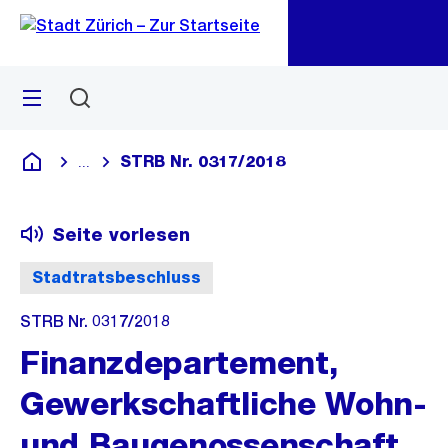
Zu
Zu
Sprunglink
Navigation
Menü
Suchen
M
öf
STRB Nr. 0317/2018
...
Blende alle Breadcrumbs ein
Deutsch
Seite vorlesen
Stadtratsbeschluss
STRB Nr. 0317/2018
Finanzdepartement,
Gewerkschaftliche Wohn-
und Baugenossenschaft