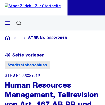
Zu
Zu
Sprunglink
Navigation
Menü
Suchen
M
öf
STRB Nr. 0322/2018
...
Blende alle Breadcrumbs ein
Deutsch
Seite vorlesen
Stadtratsbeschluss
STRB Nr. 0322/2018
Human Resources
Management, Teilrevision
von Art. 167 AB PR und