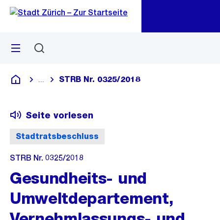
Zu
Zu
Sprunglink
Navigation
Menü
Suchen
M
öf
STRB Nr. 0325/2018
...
Blende alle Breadcrumbs ein
Deutsch
Seite vorlesen
Stadtratsbeschluss
STRB Nr. 0325/2018
Gesundheits- und
Umweltdepartement,
Vernehmlassungs- und