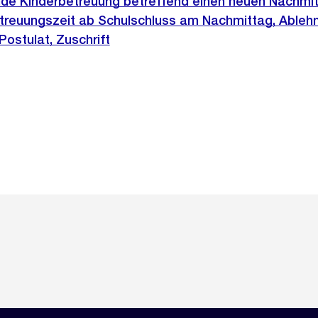
nde Kinderbetreuung betreffend einen neuen Nachmitt
reuungszeit ab Schulschluss am Nachmittag, Ableh
ostulat, Zuschrift